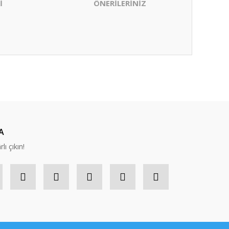
İ
ÖNERİLERİNİZ
ıza iletebilirsiniz.
A
lı çıkın!