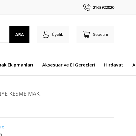
2163922020
ARA
Üyelik
Sepetim
nak Ekipmanları
Aksesuar ve El Gereçleri
Hırdavat
A
NYE KESME MAK.
re
0