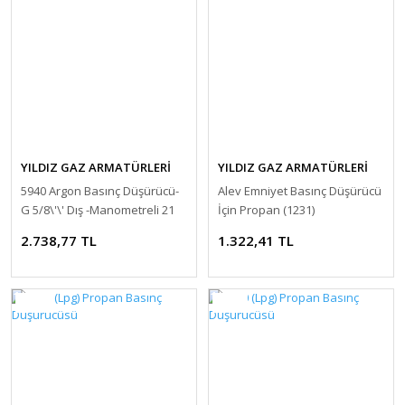
YILDIZ GAZ ARMATÜRLERİ
YILDIZ GAZ ARMATÜRLERİ
5940 Argon Basınç Düşürücü-
Alev Emniyet Basınç Düşürücü
G 5/8\'\' Dış -Manometreli 21
İçin Propan (1231)
l/min
2.738,77 TL
1.322,41 TL
YENİ
YENİ