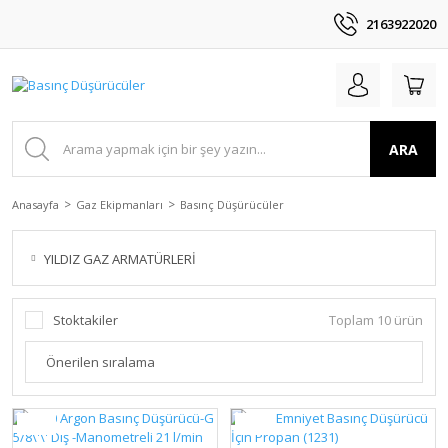
2163922020
ARA
Anasayfa
Gaz Ekipmanları
Basınç Düşürücüler
YILDIZ GAZ ARMATÜRLERİ
Stoktakiler
Toplam 10 ürün
YENİ
YENİ