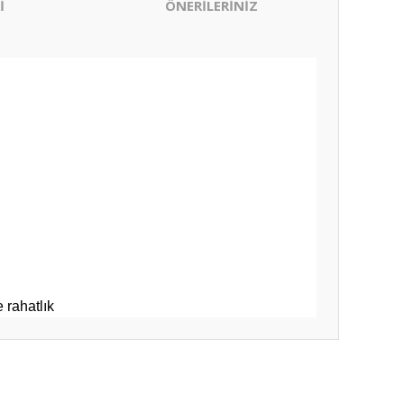
İ
ÖNERİLERİNİZ
 rahatlık
ıza iletebilirsiniz.