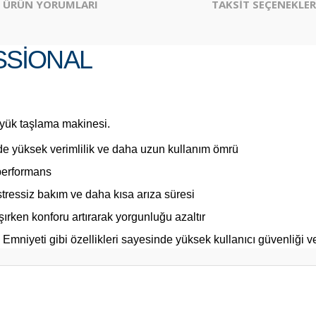
ÜRÜN YORUMLARI
TAKSİT SEÇENEKLER
SSIONAL
üyük taşlama makinesi.
de yüksek verimlilik ve daha uzun kullanım ömrü
performans
 stressiz bakım ve daha kısa arıza süresi
şırken konforu artırarak yorgunluğu azaltır
niyeti gibi özellikleri sayesinde yüksek kullanıcı güvenliği ve
er konularda yetersiz gördüğünüz noktaları öneri formunu kullanarak tarafım
Bu ürüne ilk yorumu siz yapın!