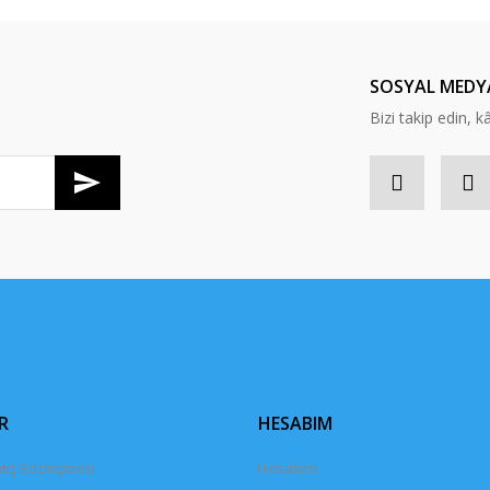
Yorum Yaz
SOSYAL MEDY
Bizi takip edin, kâr
Gönder
R
HESABIM
tış Sözleşmesi
Hesabım