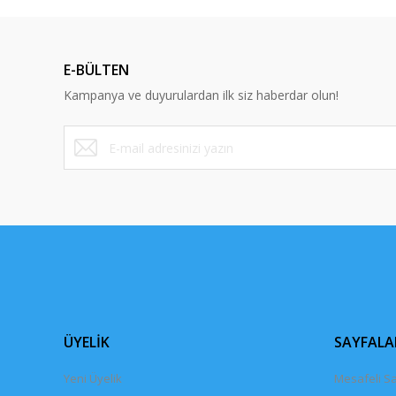
Ürün resmi kalitesiz, bozuk veya görüntülenemiyor.
Ürün açıklamasında eksik bilgiler bulunuyor.
E-BÜLTEN
Ürün bilgilerinde hatalar bulunuyor.
Kampanya ve duyurulardan ilk siz haberdar olun!
Ürün fiyatı diğer sitelerden daha pahalı.
Bu ürüne benzer farklı alternatifler olmalı.
ÜYELİK
SAYFALA
Yeni Üyelik
Mesafeli Sa