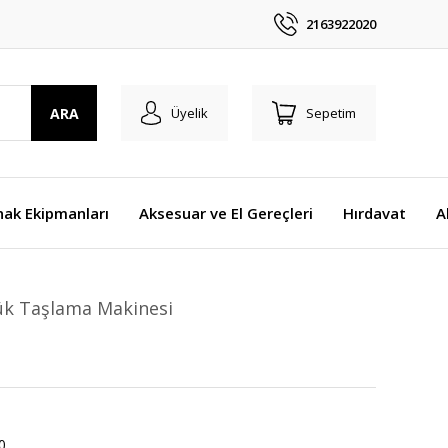
2163922020
ARA
Üyelik
Sepetim
nak Ekipmanları
Aksesuar ve El Gereçleri
Hırdavat
A
ük Taşlama Makinesi
0