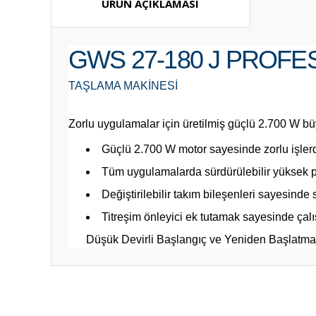
ÜRÜN AÇIKLAMASI
GWS 27-180 J PROFE
TAŞLAMA MAKINESI
Zorlu uygulamalar için üretilmiş güçlü 2.700 W b
Güçlü 2.700 W motor sayesinde zorlu işler
Tüm uygulamalarda sürdürülebilir yüksek 
Değiştirilebilir takım bileşenleri sayesinde
Titreşim önleyici ek tutamak sayesinde çalı
Düşük Devirli Başlangıç ve Yeniden Başlatma Em
Bu ürünün fiyat bilgisi, resim, ürün açıklamalarında ve diğ
Görüş ve önerileriniz için teşekkür ederiz.