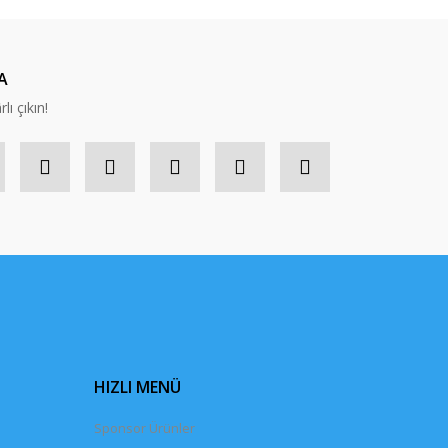
A
lı çıkın!
HIZLI MENÜ
Sponsor Ürünler