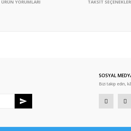
ÜRÜN YORUMLARI
TAKSİT SEÇENEKLER
er konularda yetersiz gördüğünüz noktaları öneri formunu kullanarak tarafım
Bu ürüne ilk yorumu siz yapın!
Yorum Yaz
SOSYAL MEDY
Bizi takip edin, kâr