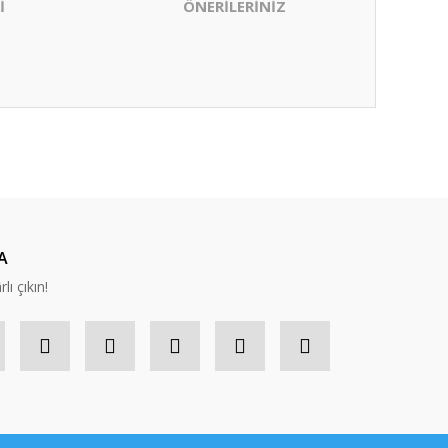
İ
ÖNERİLERİNİZ
ıza iletebilirsiniz.
A
lı çıkın!