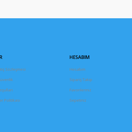
Gönder
R
HESABIM
tış Sözleşmesi
Hesabım
Güvenlik
Sipariş Takip
oşullari
Favorileriniz
er Politikası
Sepetiniz