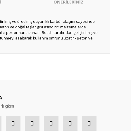
İ
ÖNERİLERİNİZ
irilmiş ve üretilmiş dayanıklı karbür alaşımı sayesinde
Beton ve doğal taşlar gibi aşındırıcı malzemelerde
ıcı performans sunar - Bosch tarafından geliştirilmiş ve
sürtünmeyi azaltarak kullanım ömrünü uzatır - Beton ve
ıza iletebilirsiniz.
A
lı çıkın!