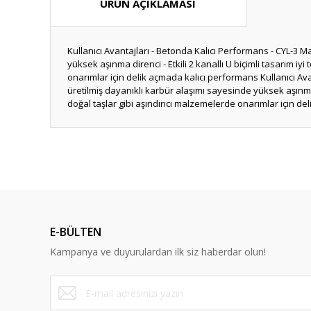
ÜRÜN AÇIKLAMASI
Kullanıcı Avantajları - Betonda Kalıcı Performans - CYL-3 
yüksek aşınma direnci - Etkili 2 kanallı U biçimli tasarım 
onarımlar için delik açmada kalıcı performans Kullanıcı Av
üretilmiş dayanıklı karbür alaşımı sayesinde yüksek aşınma 
doğal taşlar gibi aşındırıcı malzemelerde onarımlar için de
Bu ürünün fiyat bilgisi, resim, ürün açıklamalarında ve diğ
Görüş ve önerileriniz için teşekkür ederiz.
Ürün resmi kalitesiz, bozuk veya görüntülenemiyor.
Ürün açıklamasında eksik bilgiler bulunuyor.
E-BÜLTEN
Ürün bilgilerinde hatalar bulunuyor.
Kampanya ve duyurulardan ilk siz haberdar olun!
Ürün fiyatı diğer sitelerden daha pahalı.
Bu ürüne benzer farklı alternatifler olmalı.