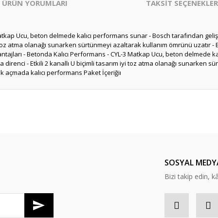
ÜRÜN YORUMLARI
TAKSİT SEÇENEKLER
Matkap Ucu, beton delmede kalıcı performans sunar - Bosch tarafından gelişt
iyi toz atma olanağı sunarken sürtünmeyi azaltarak kullanım ömrünü uzatır - 
antajları - Betonda Kalıcı Performans - CYL-3 Matkap Ucu, beton delmede kal
direnci - Etkili 2 kanallı U biçimli tasarım iyi toz atma olanağı sunarken 
lik açmada kalıcı performans Paket İçeriğiı
er konularda yetersiz gördüğünüz noktaları öneri formunu kullanarak tarafım
Bu ürüne ilk yorumu siz yapın!
Yorum Yaz
SOSYAL MEDY
Bizi takip edin, kâr