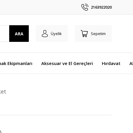
2163922020
ARA
Üyelik
Sepetim
nak Ekipmanları
Aksesuar ve El Gereçleri
Hırdavat
A
ket
6