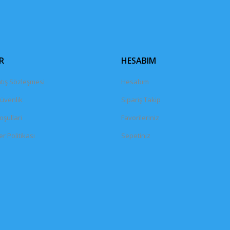
Gönder
R
HESABIM
tış Sözleşmesi
Hesabım
Güvenlik
Sipariş Takip
oşullari
Favorileriniz
er Politikası
Sepetiniz