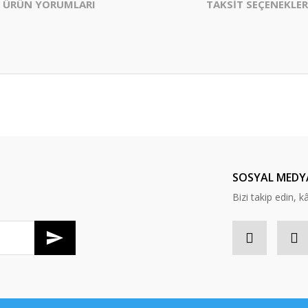
ÜRÜN YORUMLARI
TAKSİT SEÇENEKLER
er konularda yetersiz gördüğünüz noktaları öneri formunu kullanarak tarafım
Bu ürüne ilk yorumu siz yapın!
Yorum Yaz
SOSYAL MEDY
Bizi takip edin, kâr