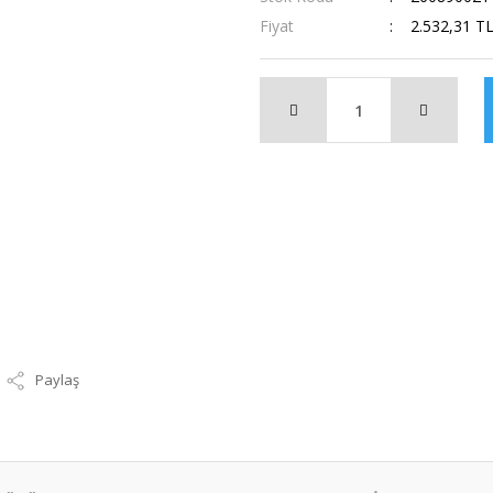
Fiyat
2.532,31 T
Paylaş