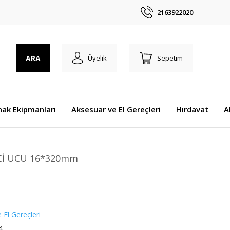
2163922020
ARA
Üyelik
Sepetim
nak Ekipmanları
Aksesuar ve El Gereçleri
Hırdavat
A
İCİ UCU 16*320mm
 El Gereçleri
4