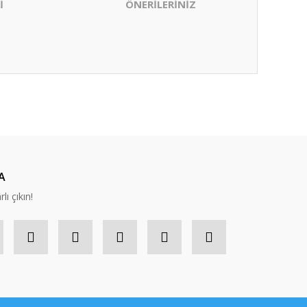
İ
ÖNERİLERİNİZ
ıza iletebilirsiniz.
A
lı çıkın!