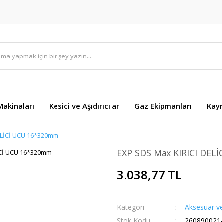
akinaları
Kesici ve Aşıdırıcılar
Gaz Ekipmanları
Kay
ELİCİ UCU 16*320mm
EXP SDS Max KIRICI DEL
3.038,77 TL
Kategori
Aksesuar ve
Stok Kodu
260890021