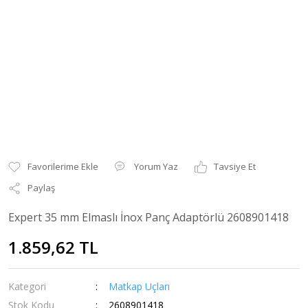
Yorum Yaz
Tavsiye Et
Paylaş
Expert 35 mm Elmaslı İnox Panç Adaptörlü 2608901418
1.859,62 TL
Kategori
Matkap Uçları
Stok Kodu
2608901418