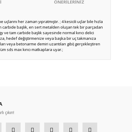
İ
ÖNERİLERİNİZ
çlarını her zaman yıpratmıştır. ; 4 kesicili uçlar bile hızla
am carbide başlık, en sert metalden oluşan tek bir parçadan
gy ve tam carbide başlık sayesinde normal kırıcı delici
nıza, hedef değiştirmenize veya başka bir uç takmanıza
ları veya betonarme demiri uzantıları gibi) gerçekleştiren
 Tüm sds max kırıcı matkaplara uyar.;
ıza iletebilirsiniz.
A
lı çıkın!