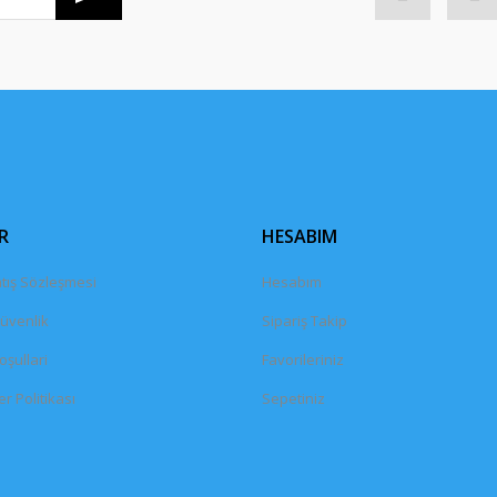
Gönder
R
HESABIM
tış Sözleşmesi
Hesabım
Güvenlik
Sipariş Takip
oşullari
Favorileriniz
er Politikası
Sepetiniz