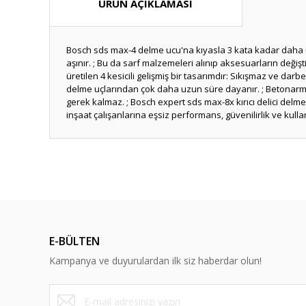
ÜRÜN AÇIKLAMASI
Bosch sds max-4 delme ucu'na kıyasla 3 kata kadar daha uzun 
aşınır. ; Bu da sarf malzemeleri alınıp aksesuarların değiş
üretilen 4 kesicili gelişmiş bir tasarımdır: Sıkışmaz ve da
delme uçlarından çok daha uzun süre dayanır. ; Betonarme 
gerek kalmaz. ; Bosch expert sds max-8x kırıcı delici delme
inşaat çalışanlarına eşsiz performans, güvenilirlik ve kull
Bu ürünün fiyat bilgisi, resim, ürün açıklamalarında ve diğ
Görüş ve önerileriniz için teşekkür ederiz.
Ürün resmi kalitesiz, bozuk veya görüntülenemiyor.
Ürün açıklamasında eksik bilgiler bulunuyor.
E-BÜLTEN
Ürün bilgilerinde hatalar bulunuyor.
Kampanya ve duyurulardan ilk siz haberdar olun!
Ürün fiyatı diğer sitelerden daha pahalı.
Bu ürüne benzer farklı alternatifler olmalı.