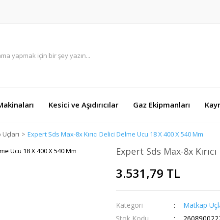
akinaları
Kesici ve Aşıdırıcılar
Gaz Ekipmanları
Kay
 Uçları
Expert Sds Max-8x Kırıcı Delici Delme Ucu 18 X 400 X 540 Mm
Expert Sds Max-8x Kırıcı
3.531,79 TL
Kategori
Matkap Uçla
Stok Kodu
260890022