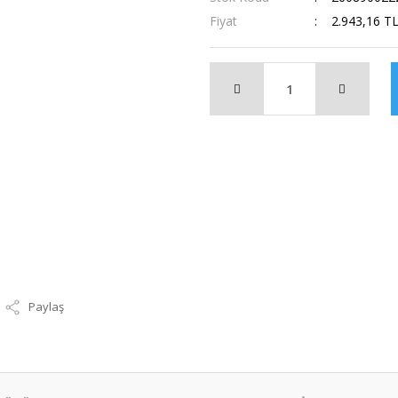
Fiyat
2.943,16 T
Paylaş