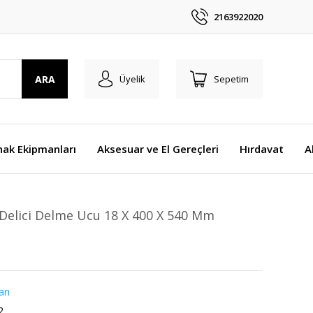
2163922020
ARA
Üyelik
Sepetim
nak Ekipmanları
Aksesuar ve El Gereçleri
Hırdavat
A
 Delici Delme Ucu 18 X 400 X 540 Mm
rı
2