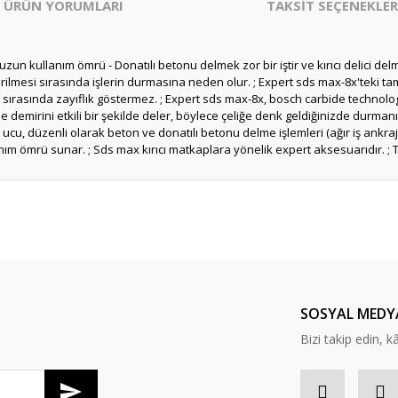
ÜRÜN YORUMLARI
TAKSİT SEÇENEKLER
kullanım ömrü - Donatılı betonu delmek zor bir iştir ve kırıcı delici delme u
tirilmesi sırasında işlerin durmasına neden olur. ; Expert sds max-8x'teki t
rbe sırasında zayıflık göstermez. ; Expert sds max-8x, bosch carbide technolo
demirini etkili bir şekilde deler, böylece çeliğe denk geldiğinizde durma
 ucu, düzenli olarak beton ve donatılı betonu delme işlemleri (ağır iş ankraj
anım ömrü sunar. ; Sds max kırıcı matkaplara yönelik expert aksesuarıdır. ;
er konularda yetersiz gördüğünüz noktaları öneri formunu kullanarak tarafım
Bu ürüne ilk yorumu siz yapın!
Yorum Yaz
SOSYAL MEDY
Bizi takip edin, kâr