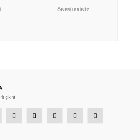
İ
ÖNERİLERİNİZ
ıza iletebilirsiniz.
A
lı çıkın!