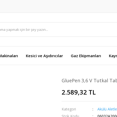
akinaları
Kesici ve Aşıdırıcılar
Gaz Ekipmanları
Kay
GluePen 3,6 V Tutkal Ta
2.589,32 TL
Kategori
Akülü Aletle
Stok Kodu
06032A200