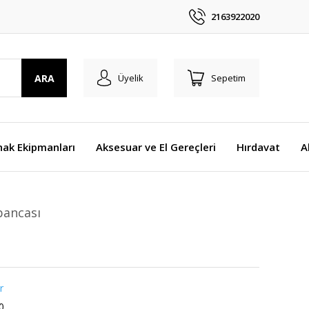
2163922020
ARA
Üyelik
Sepetim
nak Ekipmanları
Aksesuar ve El Gereçleri
Hırdavat
A
bancası
r
0