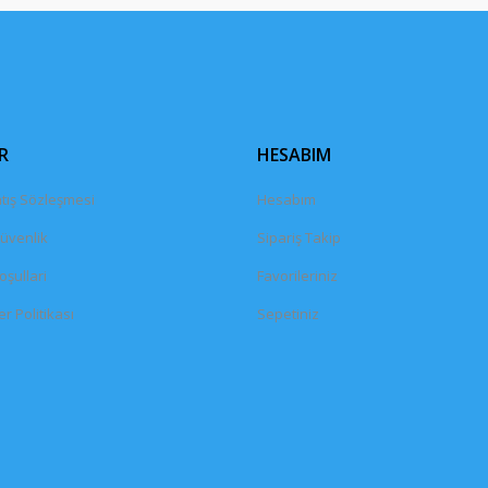
Gönder
R
HESABIM
tış Sözleşmesi
Hesabım
Güvenlik
Sipariş Takip
oşullari
Favorileriniz
er Politikası
Sepetiniz