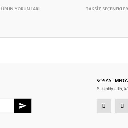
ÜRÜN YORUMLARI
TAKSİT SEÇENEKLER
er konularda yetersiz gördüğünüz noktaları öneri formunu kullanarak tarafım
Bu ürüne ilk yorumu siz yapın!
Yorum Yaz
SOSYAL MEDY
Bizi takip edin, kâr