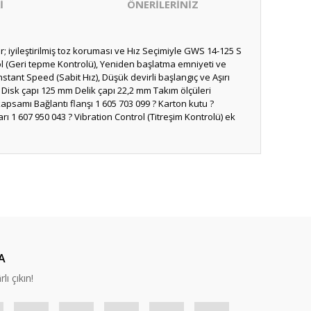
İ
ÖNERİLERİNİZ
 iyileştirilmiş toz koruması ve Hız Seçimiyle GWS 14-125 S
ol (Geri tepme Kontrolü), Yeniden başlatma emniyeti ve
tant Speed (Sabit Hız), Düşük devirli başlangıç ve Aşırı
 Disk çapı 125 mm Delik çapı 22,2 mm Takım ölçüleri
 kapsamı Bağlantı flanşı 1 605 703 099 ? Karton kutu ?
 1 607 950 043 ? Vibration Control (Titreşim Kontrolü) ek
ıza iletebilirsiniz.
A
lı çıkın!