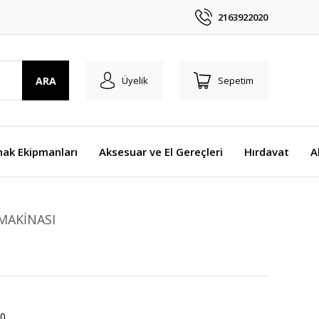
2163922020
ARA
Üyelik
Sepetim
nak Ekipmanları
Aksesuar ve El Gereçleri
Hırdavat
A
MAKİNASI
0