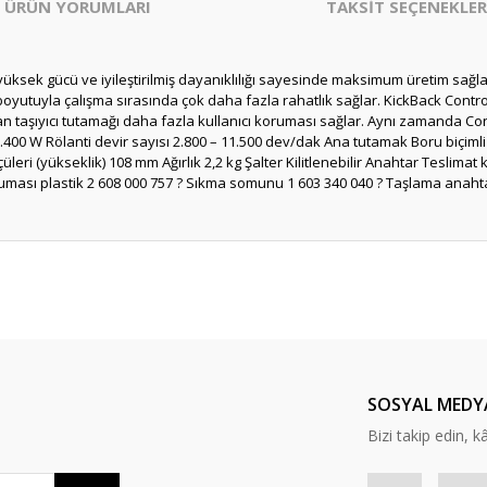
ÜRÜN YORUMLARI
TAKSİT SEÇENEKLER
sek gücü ve iyileştirilmiş dayanıklılığı sayesinde maksimum üretim sağlar;
boyutuyla çalışma sırasında çok daha fazla rahatlık sağlar. KickBack Contr
an taşıyıcı tutamağı daha fazla kullanıcı koruması sağlar. Aynı zamanda Cons
1.400 W Rölanti devir sayısı 2.800 – 11.500 dev/dak Ana tutamak Boru biçimli
leri (yükseklik) 108 mm Ağırlık 2,2 kg Şalter Kilitlenebilir Anahtar Teslimat
ması plastik 2 608 000 757 ? Sıkma somunu 1 603 340 040 ? Taşlama anahtarı
er konularda yetersiz gördüğünüz noktaları öneri formunu kullanarak tarafım
Bu ürüne ilk yorumu siz yapın!
Yorum Yaz
SOSYAL MEDY
Bizi takip edin, kâr