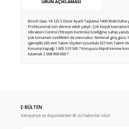
ÜRÜN AÇIKLAMASI
Bosch Gws 14-125 S Devir Ayarlı Taşlama 1400 Watt Daha yük
Professional son derece etkili çalışır. Çok küçük kavrama 
Vibration Control (Titreşim Kontrolü) özelliğine sahip yand
yük koruması özellikleri de mevcuttur. Nominal giriş gücü 
(genişlik) 265 mm Takım ölçüleri (uzunluk) 327 mm Takım ölçü
Koruma kapağı 1 605 510 365 ? Koruyucu klipsli kesme koru
tutamak 2 608 900 000 ?
Bu ürünün fiyat bilgisi, resim, ürün açıklamalarında ve diğ
Görüş ve önerileriniz için teşekkür ederiz.
Ürün resmi kalitesiz, bozuk veya görüntülenemiyor.
Ürün açıklamasında eksik bilgiler bulunuyor.
E-BÜLTEN
Ürün bilgilerinde hatalar bulunuyor.
Kampanya ve duyurulardan ilk siz haberdar olun!
Ürün fiyatı diğer sitelerden daha pahalı.
Bu ürüne benzer farklı alternatifler olmalı.