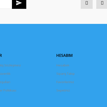
Gönder
R
HESABIM
tış Sözleşmesi
Hesabım
Güvenlik
Sipariş Takip
oşullari
Favorileriniz
er Politikası
Sepetiniz