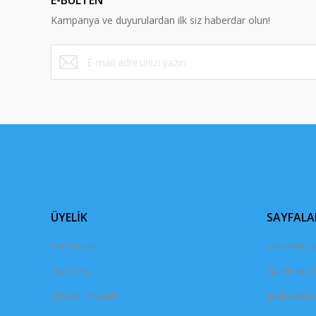
E-BÜLTEN
Ürün bilgilerinde hatalar bulunuyor.
Kampanya ve duyurulardan ilk siz haberdar olun!
Ürün fiyatı diğer sitelerden daha pahalı.
Bu ürüne benzer farklı alternatifler olmalı.
ÜYELİK
SAYFALA
Yeni Üyelik
Mesafeli Sa
Üye Girişi
Gizlilik ve 
Şifremi Unuttum
İptal İade K