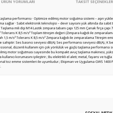
ÜRÜN YORUMLARI
TAKSİT SEÇENEKLER
t taşlama performansı · Optimize edilmiş motor soğutma sistemi – aşırı yü
ma sağlar · Sabit elektronik teknolojisi – devir sayısını yük altında da sabit
Taşlama mili dişi M14 Lastik zımpara tabanı çapı 125 mm Çanak fırça çapı 7
 Tolerans K 8,5 m/s² Toplam titreşim değeri (Zımpara kağıdı ile zımparalam
1,5 m/s² Tolerans K 8,5 m/s² Zımpara kağıdı ile zımparalama Titreşim emisy
e sahiptir: Ses basıncı seviyesi dB(A); Ses performansı seviyesi dB(A).; K beli
sional, düzenli kullanım için çok yönlülük ve güçlü taşlama performansı su
ze edilmiş motor soğutması sayesinde bu kompakt avuç taşlama makinesi, yükse
nıcı korumasını iyileştirir.; Bu elektrikli el aleti; metal, fayans ve tuğla 
ional toz emme sistemleri ile uyumludur.; Ekipman ve Uygulama GWS 1400
.
er konularda yetersiz gördüğünüz noktaları öneri formunu kullanarak tarafım
Bu ürüne ilk yorumu siz yapın!
Yorum Yaz