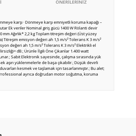
İ
ÖNERİLERİNİZ
klenmeye karşı · Dönmeye karşı emniyetli koruma kapağı –
 tutar Ek veriler Nominal giriş gücü 1400 W Rölanti devir
0 mm Ağırlık* 2,2 kg Toplam titreşim değeri (Üst yüzey
a) Titreşim emisyon değeri ah 1,5 m/s² Tolerans K 3 m/s²
on değeri ah 1,5 m/s² Tolerans K 3 m/s² Elektrikli el
rsizliği= dB.; Ürünle İlgili Öne Çıkanlar 1.400 watt
nar.; Sabit Elektronik sayesinde, çalışma sırasında yük
k aşırı yüklenmelerle de başa çıkabilir.; Düşük devirli
duvarları kesmek ve taşlamak için tasarlanmıştır.; Bu alet;
 Professional ayrıca doğrudan motor soğutma, koruma
ıza iletebilirsiniz.