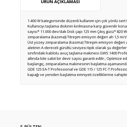
ÜRÜN AÇIKLAMASI
1.400 W kategorisinde düzenli kullanım için çok yönlü ser
Kullanıcıyı taşlama diskinin kırılmasına karşı güvenilir koru
sayısı* 11.000 dev/dak Disk çapı 125 mm Çıkış gücü* 820 W 
zımparalama (kazıma)) Titreşim emisyon değeri ah 1,5 m/s²
Üst yüzey zımparalama (kazıma) Titreşim emisyon değeri ah 
aletinin A-dereceli gürültü seviyesi tipik olarak şu değerler
sınıfındaki kablolu avuç taşlama makinesi GWS 1400 Profes
altında bile sabit bir devir sayısı garanti edilir.; Optimi
başlangıç, zımparalama makinesinin başlatma aşamasında kulla
GDE 125 EA-T Professional ve GDE 115 / 125 FC-T Profess
kapağı ve yeniden başlatma emniyeti özelliklerine sahiptir
Bu ürünün fiyat bilgisi, resim, ürün açıklamalarında ve diğ
Görüş ve önerileriniz için teşekkür ederiz.
Ürün resmi kalitesiz, bozuk veya görüntülenemiyor.
Ürün açıklamasında eksik bilgiler bulunuyor.