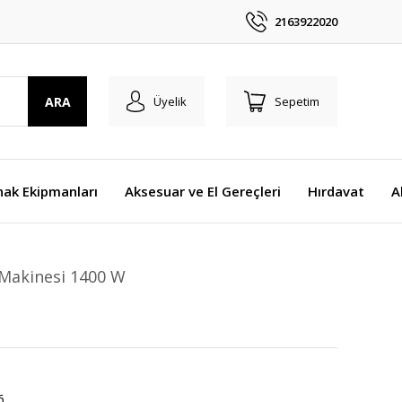
2163922020
ARA
Üyelik
Sepetim
nak Ekipmanları
Aksesuar ve El Gereçleri
Hırdavat
A
Makinesi 1400 W
6