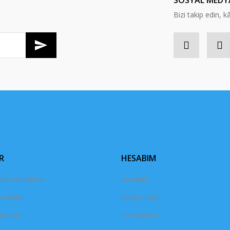
SOSYAL MEDY
Bizi takip edin, kâr
Gönder
R
HESABIM
tış Sözleşmesi
Hesabım
Güvenlik
Sipariş Takip
oşullari
Favorileriniz