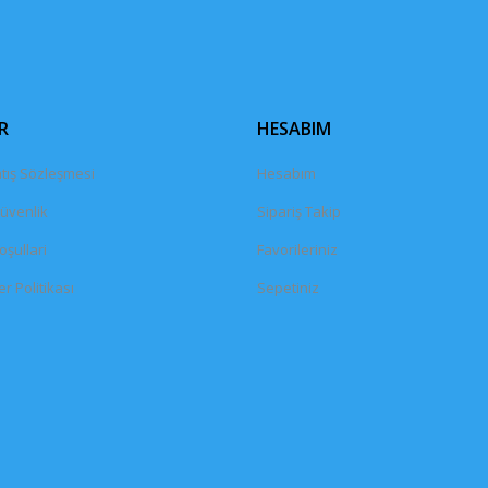
Gönder
R
HESABIM
tış Sözleşmesi
Hesabım
Güvenlik
Sipariş Takip
oşullari
Favorileriniz
er Politikası
Sepetiniz