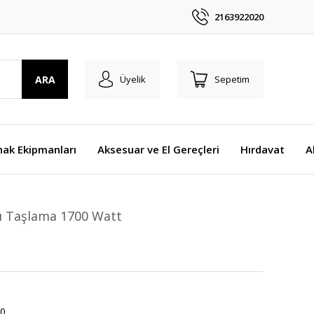
2163922020
ARA
Üyelik
Sepetim
nak Ekipmanları
Aksesuar ve El Gereçleri
Hırdavat
A
lı Taşlama 1700 Watt
0