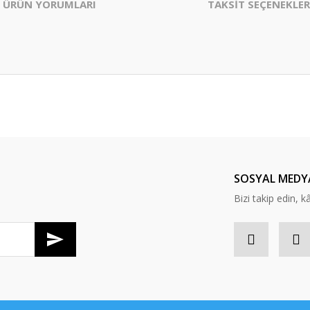
ÜRÜN YORUMLARI
TAKSİT SEÇENEKLER
er konularda yetersiz gördüğünüz noktaları öneri formunu kullanarak tarafım
Bu ürüne ilk yorumu siz yapın!
Yorum Yaz
SOSYAL MEDY
Bizi takip edin, kâr