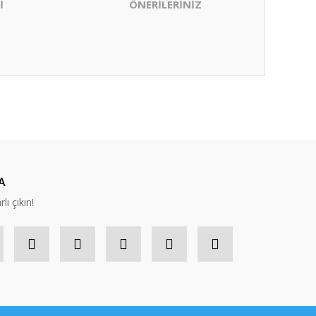
İ
ÖNERİLERİNİZ
ıza iletebilirsiniz.
A
lı çıkın!