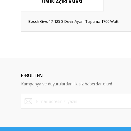
ÜRÜN AÇIKLAMASI
Bosch Gws 17-125 S Devir Ayarlı Taşlama 1700 Watt
Bu ürünün fiyat bilgisi, resim, ürün açıklamalarında ve diğ
Görüş ve önerileriniz için teşekkür ederiz.
Ürün resmi kalitesiz, bozuk veya görüntülenemiyor.
Ürün açıklamasında eksik bilgiler bulunuyor.
E-BÜLTEN
Ürün bilgilerinde hatalar bulunuyor.
Kampanya ve duyurulardan ilk siz haberdar olun!
Ürün fiyatı diğer sitelerden daha pahalı.
Bu ürüne benzer farklı alternatifler olmalı.