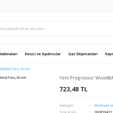
akinaları
Kesici ve Aşıdırıcılar
Gaz Ekipmanları
Kay
d&Metal Panç 40 mm
Yeni Progressor Wood&
723,48 TL
Kategori
Aksesuar ve
Stok Kodu
260859421