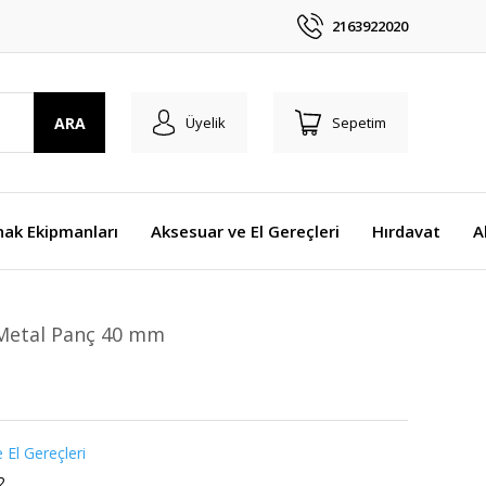
2163922020
ARA
Üyelik
Sepetim
nak Ekipmanları
Aksesuar ve El Gereçleri
Hırdavat
A
Metal Panç 40 mm
 El Gereçleri
2