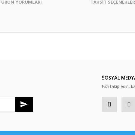
ÜRÜN YORUMLARI
TAKSİT SEÇENEKLER
er konularda yetersiz gördüğünüz noktaları öneri formunu kullanarak tarafım
Bu ürüne ilk yorumu siz yapın!
Yorum Yaz
SOSYAL MEDY
Bizi takip edin, kâr