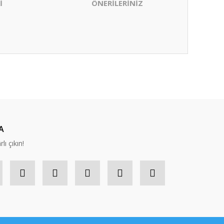
İ
ÖNERİLERİNİZ
ıza iletebilirsiniz.
A
lı çıkın!