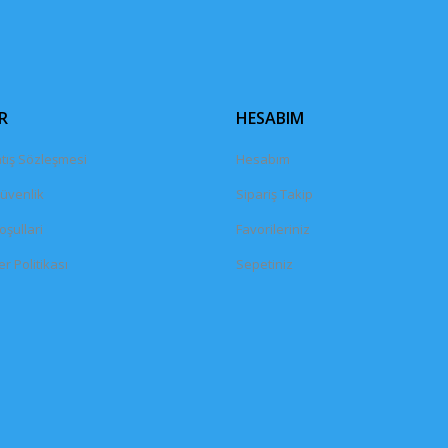
Gönder
R
HESABIM
tış Sözleşmesi
Hesabım
Güvenlik
Sipariş Takip
oşullari
Favorileriniz
er Politikası
Sepetiniz