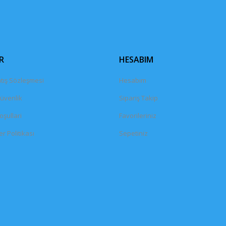
Gönder
R
HESABIM
tış Sözleşmesi
Hesabım
Güvenlik
Sipariş Takip
oşullari
Favorileriniz
er Politikası
Sepetiniz