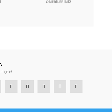
İ
ÖNERİLERİNİZ
ıza iletebilirsiniz.
A
lı çıkın!