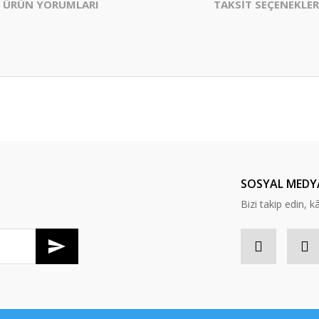
ÜRÜN YORUMLARI
TAKSİT SEÇENEKLER
er konularda yetersiz gördüğünüz noktaları öneri formunu kullanarak tarafım
Bu ürüne ilk yorumu siz yapın!
Yorum Yaz
SOSYAL MEDY
Bizi takip edin, kâr