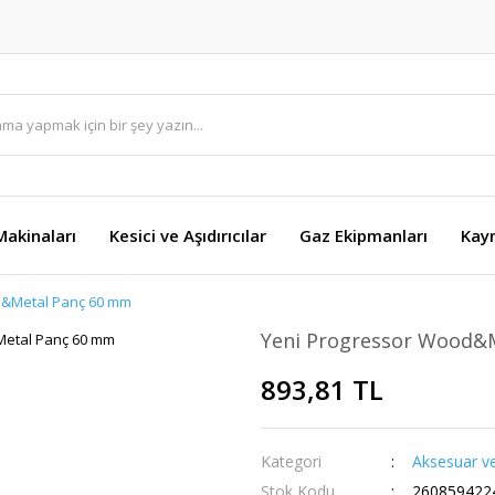
akinaları
Kesici ve Aşıdırıcılar
Gaz Ekipmanları
Kay
d&Metal Panç 60 mm
Yeni Progressor Wood&
893,81 TL
Kategori
Aksesuar ve
Stok Kodu
260859422