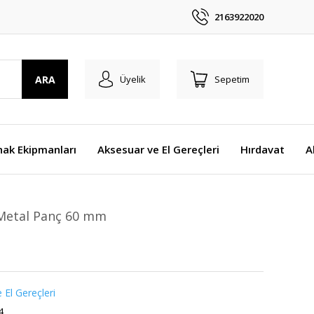
2163922020
ARA
Üyelik
Sepetim
nak Ekipmanları
Aksesuar ve El Gereçleri
Hırdavat
A
Metal Panç 60 mm
 El Gereçleri
4