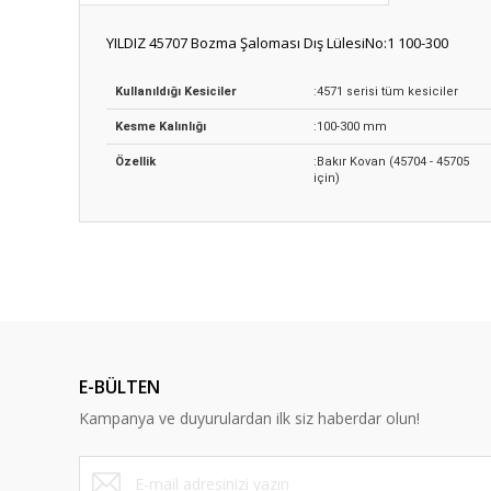
YILDIZ 45707 Bozma Şaloması Dış LülesiNo:1 100-300
Kullanıldığı Kesiciler
:4571 serisi tüm kesiciler
Kesme Kalınlığı
:100-300 mm
Özellik
:Bakır Kovan (45704 - 45705
için)
Bu ürünün fiyat bilgisi, resim, ürün açıklamalarında ve diğ
Görüş ve önerileriniz için teşekkür ederiz.
Ürün resmi kalitesiz, bozuk veya görüntülenemiyor.
Ürün açıklamasında eksik bilgiler bulunuyor.
E-BÜLTEN
Ürün bilgilerinde hatalar bulunuyor.
Kampanya ve duyurulardan ilk siz haberdar olun!
Ürün fiyatı diğer sitelerden daha pahalı.
Bu ürüne benzer farklı alternatifler olmalı.