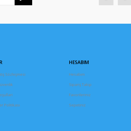
Gönder
R
HESABIM
tış Sözleşmesi
Hesabım
Güvenlik
Sipariş Takip
oşullari
Favorileriniz
er Politikası
Sepetiniz