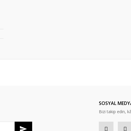
er konularda yetersiz gördüğünüz noktaları öneri formunu kullanarak tarafım
Bu ürüne ilk yorumu siz yapın!
Yorum Yaz
SOSYAL MEDY
Bizi takip edin, kâr