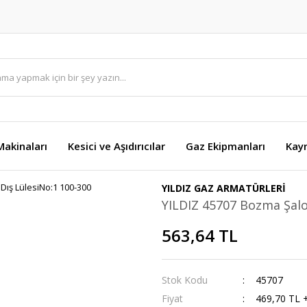
akinaları
Kesici ve Aşıdırıcılar
Gaz Ekipmanları
Kay
YILDIZ GAZ ARMATÜRLERİ
YILDIZ 45707 Bozma Şalo
563,64 TL
Stok Kodu
45707
Fiyat
469,70 TL 