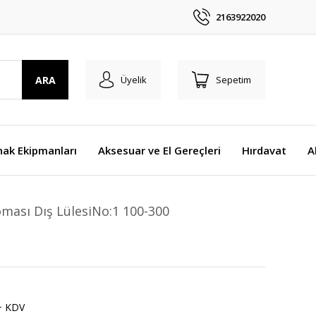
2163922020
ARA
Üyelik
Sepetim
nak Ekipmanları
Aksesuar ve El Gereçleri
Hırdavat
A
ması Dış LülesiNo:1 100-300
+ KDV