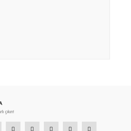
ıza iletebilirsiniz.
A
lı çıkın!