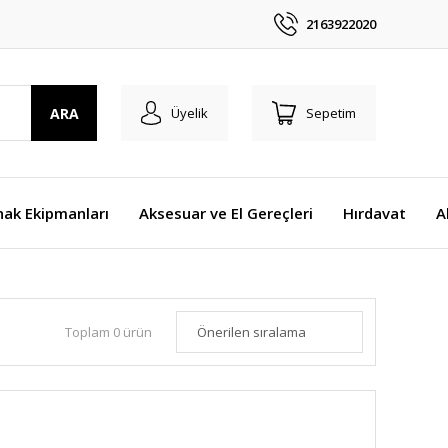
2163922020
ARA
Üyelik
Sepetim
nak Ekipmanları
Aksesuar ve El Gereçleri
Hırdavat
A
Toplam 0 ürün