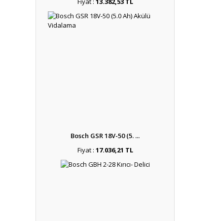
Fiyat :
13.382,53 TL
Bosch GSR 18V-50 (5. ...
Fiyat :
17.036,21 TL