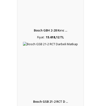
Bosch GBH 2-28 Kırıc ...
Fiyat :
15.618,12 TL
Bosch GSB 21-2 RCT D ...