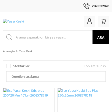
2163922020
ARA
Anasayfa
Yassı Keski
Stoktakiler
Toplam 3 ürün